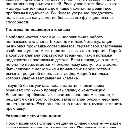
оперативно справиться с ней. Если у вас потек бачок, вызов
мастера-сантехника на дом нашей компании решит все
проблемы в одночасье. Вы будете уверенно продолжать
пользоваться санузлом, не боясь за его функциональные
способности.
Поломка поплавкового клапана
Наиболее частая поломка — неправильная работа
поплавкового клапана. В ходе длительной эксплуатации
резиновая прокладка состаривается, теряет свои эластичные
свойства и уже не может плотно закрывать отверстие. Порой
в корпусе клапана образуются трещины. Такой поломке
подвержены пластиковые детали. Если прокладка в норме,
но она не прижимается к положенному месту, то это может
быть связано с несколькими причинами: неровностями
рычага, трещиной в поплавке, деформацией шпильки,
которая удерживает рычаг на клапане.
Текущий бачок унитаза после нажатия кнопки слива
означает, что нужно проверить сливную конструкцию.
Возможно, проблема заключается в напорном клапане, и
решается она просто. Нужно взять клапан рукой и несильно
на него нажать. Если он неплотно прилегает, нужно заменить
прокладку.
Устранение течи при сливе
Порой возникают случаи смещения сливной кнопки — виден
зазор между клапаном и отверстием. Поправить ситуацию