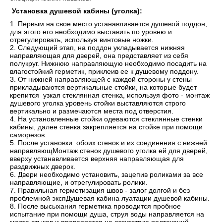
Установка душевой кабины (уголка):
1. Первым на свое место устанавливается душевой поддон,
для этого его необходимо выставить по уровню и
отрегулировать, используя винтовые ножки.
2. Следующий этап, на поддон укладывается нижняя
направляющая для дверей, она представляет из себя
полукруг. Нижнюю направляющую необходимо посадить на
влагостойкий герметик, приклеив ее к душевому поддону.
3. От нижней направляющей с каждой стороны у стены
прикладываются вертикальные стойки, на которые будет
крепится узкая стеклянная стенка, используя фото - монтаж
душевого уголка уровень стойки выставляются строго
вертикально и размечаются места под отверстия.
4. На установленные стойки одеваются стеклянные стенки
кабины, далее стенка закрепляется на стойке при помощи
саморезов.
5. После установки обоих стенок и их соединения с нижней
направляющМонтаж стенок душевого уголка ей для дверей,
вверху устанавливается верхняя направляющая для
раздвижных дверок.
6. Двери необходимо установить, зацепив роликами за все
направляющие, и отрегулировать ролики.
7. Правильная герметизация швов - залог долгой и без
проблемной экспДушевая кабина луатации душевой кабины.
8. После высыхания герметика проводится пробное
испытание при помощи душа, струя воды направляется на